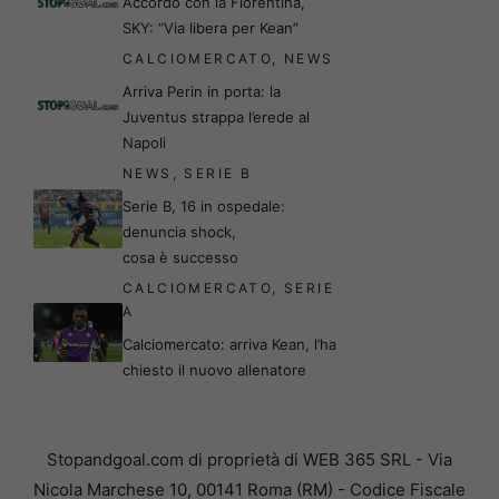
Accordo con la Fiorentina,
SKY: “Via libera per Kean”
CALCIOMERCATO
,
NEWS
Arriva Perin in porta: la
Juventus strappa l’erede al
Napoli
NEWS
,
SERIE B
Serie B, 16 in ospedale:
denuncia shock,
cosa è successo
CALCIOMERCATO
,
SERIE
A
Calciomercato: arriva Kean, l’ha
chiesto il nuovo allenatore
Stopandgoal.com di proprietà di WEB 365 SRL - Via
Nicola Marchese 10, 00141 Roma (RM) - Codice Fiscale