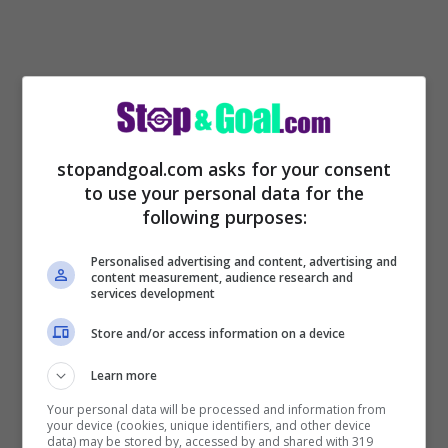
Chi arriva alla Juve?
stopandgoal.com asks for your consent
to use your personal data for the
Pronta una maxi-
following purposes:
operazione dal City per
Personalised advertising and content, advertising and
content measurement, audience research and
services development
Cambiaso
Store and/or access information on a device
Per Cambiaso, il Manchester City deve
Learn more
monetizzare.
Come spiegano da
Your personal data will be processed and information from
your device (cookies, unique identifiers, and other device
Tuttosport
, da capire se il
City
lo farà
data) may be stored by, accessed by and shared with 319