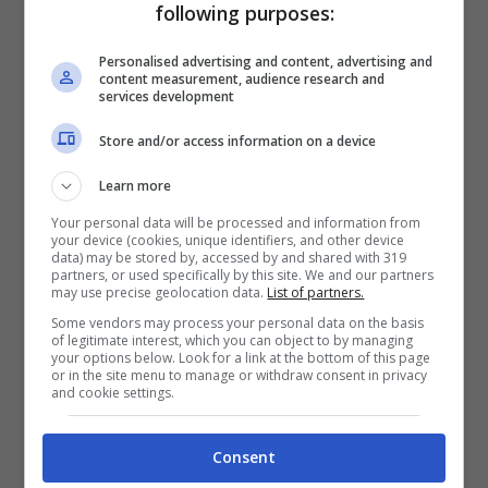
following purposes:
Personalised advertising and content, advertising and
content measurement, audience research and
services development
Store and/or access information on a device
Learn more
Your personal data will be processed and information from
Chi prende Zidane?
your device (cookies, unique identifiers, and other device
data) may be stored by, accessed by and shared with 319
partners, or used specifically by this site. We and our partners
Possibile beffa alla
may use precise geolocation data.
List of partners.
Some vendors may process your personal data on the basis
of legitimate interest, which you can object to by managing
Francia
your options below. Look for a link at the bottom of this page
or in the site menu to manage or withdraw consent in privacy
and cookie settings.
Possibile la beffa alla Francia
che, dopo la
tanta attesa, potrebbe aver “stancato”
Consent