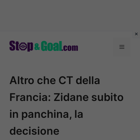
Vai
al
Menu
contenuto
Altro che CT della
Francia: Zidane subito
in panchina, la
decisione