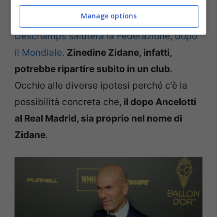
Zidane
a tal punto da non restare fermo
Manage options
fino all’estate del 2026
quando
Deschamps saluterà la Federazione, dopo
il Mondiale
.
Zinedine Zidane, infatti,
potrebbe ripartire subito in un club
.
Occhio alle diverse ipotesi perché c’è la
possibilità concreta che,
il dopo Ancelotti
al Real Madrid, sia proprio nel nome di
Zidane
.