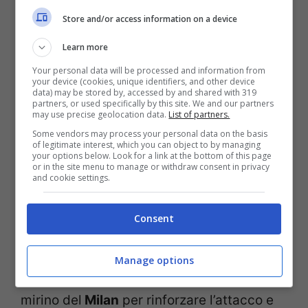
Store and/or access information on a device
Learn more
Your personal data will be processed and information from
your device (cookies, unique identifiers, and other device
data) may be stored by, accessed by and shared with 319
partners, or used specifically by this site. We and our partners
may use precise geolocation data.
List of partners.
Some vendors may process your personal data on the basis
of legitimate interest, which you can object to by managing
your options below. Look for a link at the bottom of this page
or in the site menu to manage or withdraw consent in privacy
and cookie settings.
Consent
Rashford sceglie la Serie A, c’è un club pronto a chiudere –
Stopandgoal.com (La Presse)
Manage options
Ci sono diversi giocatori che sono finiti nel
mirino del
Milan
per rinforzare l’attacco e