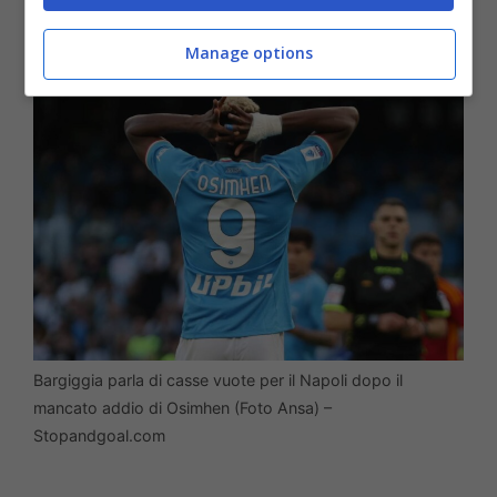
contratto con il Napoli.
Manage options
Bargiggia parla di casse vuote per il Napoli dopo il
mancato addio di Osimhen (Foto Ansa) –
Stopandgoal.com