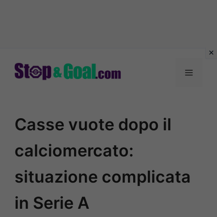
Vai
al
Menu
contenuto
Casse vuote dopo il
calciomercato:
situazione complicata
in Serie A