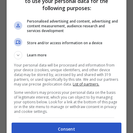
Strategia fallimentare del
to use your personal data for the
following purposes:
Napoli con Osimhen: non
Personalised advertising and content, advertising and
content measurement, audience research and
è ancora finita
services development
Store and/or access information on a device
In questi ultimi mesi estivi il
Napoli
ha
Learn more
dovuto, volente o nolente, mettere in
Your personal data will be processed and information from
vendita il bomber principale del suo terzo
your device (cookies, unique identifiers, and other device
data) may be stored by, accessed by and shared with 319
Scudetto.
Victor Osimhen
, pronto a fare le
partners, or used specifically by this site. We and our partners
may use precise geolocation data.
List of partners.
valigie e non proprio tra i preferiti del
Some vendors may process your personal data on the basis
of legitimate interest, which you can object to by managing
nuovo ciclo
Conte
, sembrava pronto a
your options below. Look for a link at the bottom of this page
or in the site menu to manage or withdraw consent in privacy
salutare e dirigersi in nuovi lidi. Ma a inizio
and cookie settings.
settembre, con quasi tutti i mercati esteri
chiusi, il nigeriano è rimasto ancora sotto
Consent