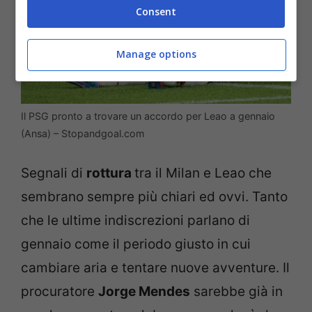
Consent
Manage options
Il PSG pronto a trovare un accordo per Leao a gennaio
(Ansa) – Stopandgoal.com
Segnali di
rottura
tra il Milan e Leao che
sembrano sempre più chiari ed ovvi. Tanto
che le ultime indiscrezioni parlano di
gennaio come il periodo giusto in cui
cambiare aria e tentare nuove avventure. Il
procuratore
Jorge Mendes
sarebbe già in