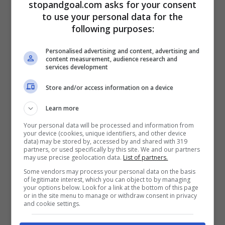
stopandgoal.com asks for your consent
Leao
infatti è finito al centro delle
to use your personal data for the
cronache per aver prima zittito i fischi dei
following purposes:
tifosi in Parma-Milan, poi finendo in
Personalised advertising and content, advertising and
content measurement, audience research and
panchina la settimana successiva contro
services development
la Lazio. Ancor più scalpore ha fatto
Store and/or access information on a device
l’episodio del ‘
cooling break
‘ dell’Olimpico,
Learn more
in cui
sia Rafa che Theo Hernandez hanno
Your personal data will be processed and information from
disertato
restando lontani dal resto del
your device (cookies, unique identifiers, and other device
data) may be stored by, accessed by and shared with 319
gruppo.
partners, or used specifically by this site. We and our partners
may use precise geolocation data.
List of partners.
Some vendors may process your personal data on the basis
of legitimate interest, which you can object to by managing
your options below. Look for a link at the bottom of this page
or in the site menu to manage or withdraw consent in privacy
and cookie settings.