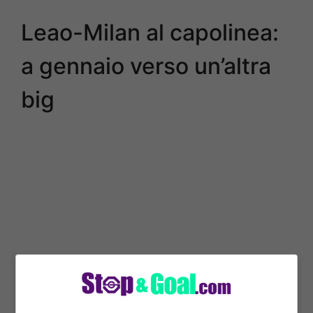
Leao-Milan al capolinea:
a gennaio verso un’altra
big