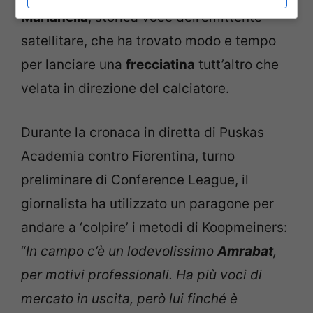
Marianella
, storica voce dell’emittente
satellitare, che ha trovato modo e tempo
per lanciare una
frecciatina
tutt’altro che
velata in direzione del calciatore.
Durante la cronaca in diretta di Puskas
Academia contro Fiorentina, turno
preliminare di Conference League, il
giornalista ha utilizzato un paragone per
andare a ‘colpire’ i metodi di Koopmeiners:
“
In campo c’è un lodevolissimo
Amrabat
,
per motivi professionali. Ha più voci di
mercato in uscita, però lui finché è