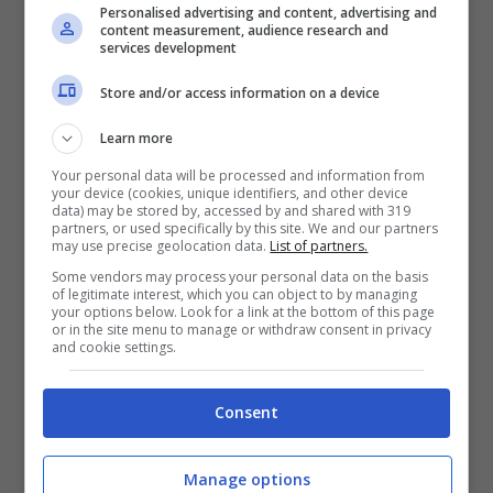
Personalised advertising and content, advertising and
content measurement, audience research and
services development
Store and/or access information on a device
Learn more
Your personal data will be processed and information from
your device (cookies, unique identifiers, and other device
data) may be stored by, accessed by and shared with 319
partners, or used specifically by this site. We and our partners
may use precise geolocation data.
List of partners.
Some vendors may process your personal data on the basis
of legitimate interest, which you can object to by managing
your options below. Look for a link at the bottom of this page
or in the site menu to manage or withdraw consent in privacy
Ma c’è chi ancora oggi non ha apprezzato
and cookie settings.
molto, da osservatore esterno, il modo con
cui Koop abbia fatto di tutto per ottenere il
Consent
trasferimento alla Juve. Come il
Manage options
telecronista di
Sky Sport
Massimo