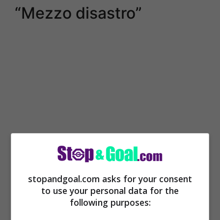
“Mezzo disastro”
Iniziare una nuova carriera da dirigente
stopandgoal.com asks for your consent
non è proprio la stessa cosa di fare il
to use your personal data for the
following purposes:
calciatore. Molto probabilmente, tutto