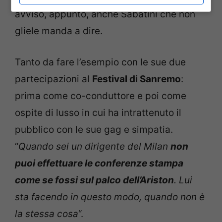
avviso, appunto, anche Sabatini che non
gliele manda a dire.
Tanto da fare l’esempio con le sue due
partecipazioni al
Festival di Sanremo
:
prima come co-conduttore e poi come
ospite di lusso in cui ha intrattenuto il
pubblico con le sue gag e simpatia.
“
Quando sei un dirigente del Milan
non
puoi effettuare le conferenze stampa
come se fossi sul palco dell’Ariston
. Lui
sta facendo in questo modo, quando non è
la stessa cosa
“.