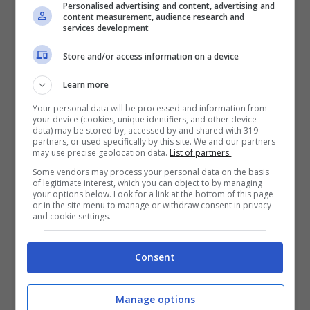
questo. Zlatan Ibrahimovic se ne sta
Personalised advertising and content, advertising and
content measurement, audience research and
accorgendo eccome. Da quando ha
services development
assunto questo importante ruolo il classe
Store and/or access information on a device
’81 si è preso la responsabilità di parlare ai
Learn more
media, oscurando così il resto dei dirigenti
Your personal data will be processed and information from
your device (cookies, unique identifiers, and other device
rossoneri. Un ruolo che, per lo stesso
data) may be stored by, accessed by and shared with 319
partners, or used specifically by this site. We and our partners
Carina, non sta rispettando al massimo.
may use precise geolocation data.
List of partners.
Some vendors may process your personal data on the basis
of legitimate interest, which you can object to by managing
“
Lo dobbiamo giudicare dal suo nuovo
your options below. Look for a link at the bottom of this page
or in the site menu to manage or withdraw consent in privacy
ruolo. Da dirigente è un mezzo disastro,
and cookie settings.
anche dal punto di vista comunicativo.
Consent
Dovrà spiegare la scelta di puntare su
Fonseca.
Ibra deve iniziare ad essere
Manage options
messo in discussione
“. Dello stesso