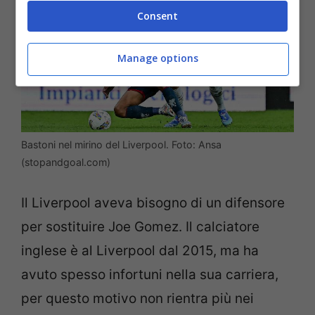
Consent
Manage options
Bastoni nel mirino del Liverpool. Foto: Ansa
(stopandgoal.com)
Il Liverpool aveva bisogno di un difensore
per sostituire Joe Gomez. Il calciatore
inglese è al Liverpool dal 2015, ma ha
avuto spesso infortuni nella sua carriera,
per questo motivo non rientra più nei