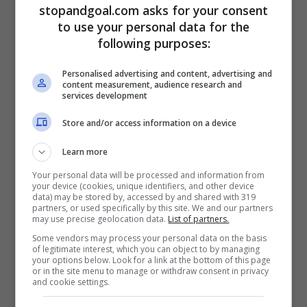
stopandgoal.com asks for your consent
sarebbe rivolto verso Alessandro Bastoni,
to use your personal data for the
difensore centrale di piede mancino,
following purposes:
all’Inter dal 2019. Bastoni ha rappresentato
Personalised advertising and content, advertising and
content measurement, audience research and
una delle più grandi sorprese dell’Inter di
services development
Antonio Conte e oggi è il perno difensivo
Store and/or access information on a device
della squadra allenata da Simone Inzaghi.
Learn more
Il tecnico piacentino non vuole
Your personal data will be processed and information from
assolutamente privarsi della sua stella
e
your device (cookies, unique identifiers, and other device
data) may be stored by, accessed by and shared with 319
farà di tutto per convincerlo a restare nella
partners, or used specifically by this site. We and our partners
may use precise geolocation data.
List of partners.
prossima estate.
Some vendors may process your personal data on the basis
of legitimate interest, which you can object to by managing
your options below. Look for a link at the bottom of this page
or in the site menu to manage or withdraw consent in privacy
and cookie settings.