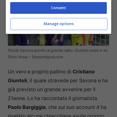
Consent
Manage options
Nicolò Savona pronto al grande salto: Giuntoli crede in lui
(Foto Ansa) – Stopandgoal.com
Un vero e proprio pallino di
Cristiano
Giuntoli
, il quale stravede per Savona e ha
già previsto un grande avvenire per il
21enne. Lo ha raccontato il giornalista
Paolo Bargiggia
, che sul suo account
X
ha
rivelato alcune chiacchiere avute proprio