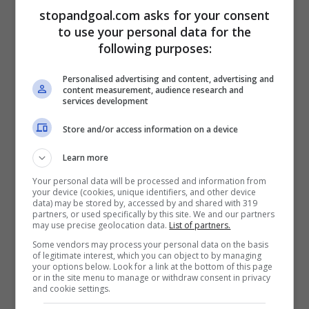
L’ultimo giovane talento messosi in mostra
stopandgoal.com asks for your consent
to use your personal data for the
nella Juventus è senza dubbio
Nicolò
following purposes:
Savona
. Terzino destro classe 2003,
prodotto del vivaio bianconero e subito
Personalised advertising and content, advertising and
content measurement, audience research and
pronto a dare una mano in prima squadra.
services development
Lanciato da Motta già nella prima di
Store and/or access information on a device
campionato contro il Como, dopo
Learn more
l’infortunio di Weah, è stato confermato in
Your personal data will be processed and information from
your device (cookies, unique identifiers, and other device
casa dell’
Hellas
, dove ha realizzato anche
data) may be stored by, accessed by and shared with 319
partners, or used specifically by this site. We and our partners
il suo primo gol in carriera.
may use precise geolocation data.
List of partners.
Some vendors may process your personal data on the basis
of legitimate interest, which you can object to by managing
your options below. Look for a link at the bottom of this page
or in the site menu to manage or withdraw consent in privacy
and cookie settings.