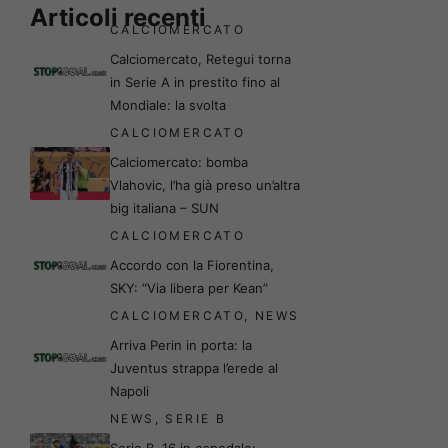
Articoli recenti
CALCIOMERCATO
Calciomercato, Retegui torna
in Serie A in prestito fino al
Mondiale: la svolta
CALCIOMERCATO
Calciomercato: bomba
Vlahovic, l’ha già preso un’altra
big italiana – SUN
CALCIOMERCATO
Accordo con la Fiorentina,
SKY: “Via libera per Kean”
CALCIOMERCATO
,
NEWS
Arriva Perin in porta: la
Juventus strappa l’erede al
Napoli
NEWS
,
SERIE B
Serie B, 16 in ospedale: