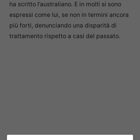
ha scritto l’australiano
.
E in molti si sono
espressi come lui, se non in termini ancora
più forti, denunciando una disparità di
trattamento rispetto a casi del passato.
Tra coloro che sono stati chiamati a