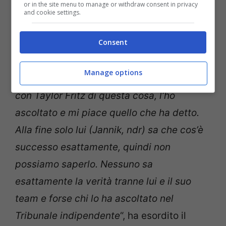
or in the site menu to manage or withdraw consent in privacy
and cookie settings.
Sinner e il caso doping, parla Daniil Medvedev: le parole
del russo (Foto Ansa) – Stopandgoal.com
Consent
“Penso che la mia prospettiva sul caso di
Manage options
Sinner sia un po’ diversa. Ho parlato un po’
con Taylor Fritz di questa cosa, l’ho
ascoltato e mi piace quello che ha detto.
Alla fine solo lui (Jannik, ndr) sa che cos’è
successo esattamente, quindi non
possiamo saperlo. Nessuno sa
esattamente la verità tranne lui e il suo
team e forse chi lo ha ascoltato nel
Tribunale indipendente
“, ha esordito il