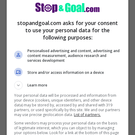
parlare della vicenda, tuttavia, c’è anche
chi si è pronunciato analizzando la
stopandgoal.com asks for your consent
situazione più attentamente ed utilizzando
to use your personal data for the
following purposes:
toni pacati. È il caso di
Daniil Medvedev
,
attuale numero 5 al mondo.
Personalised advertising and content, advertising and
content measurement, audience research and
services development
Store and/or access information on a device
Learn more
Your personal data will be processed and information from
your device (cookies, unique identifiers, and other device
data) may be stored by, accessed by and shared with 319
partners, or used specifically by this site. We and our partners
may use precise geolocation data.
List of partners.
Some vendors may process your personal data on the basis
of legitimate interest, which you can object to by managing
your options below. Look for a link at the bottom of this page