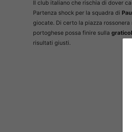
Il club italiano che rischia di dover c
Partenza shock per la squadra di
Pau
giocate. Di certo la piazza rossonera
portoghese possa finire sulla
gratico
risultati giusti.