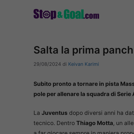
Vai
al
contenuto
Salta la prima panchi
29/08/2024
di
Keivan Karimi
Subito pronto a tornare in pista Massi
pole per allenare la squadra di Serie
La
Juventus
dopo diversi anni ha dat
tecnico. Dentro
Thiago Motta
, un all
a far giocare sempre in maniera propos