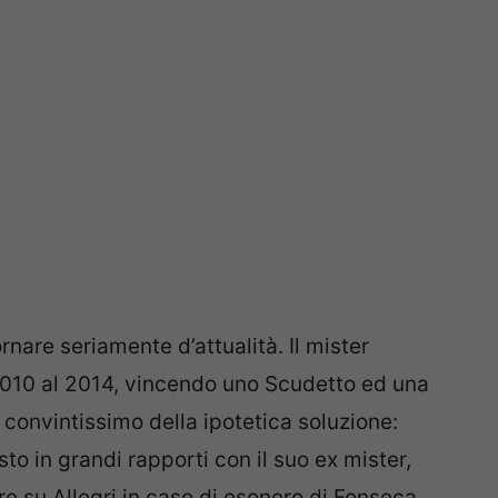
nare seriamente d’attualità. Il mister
 2010 al 2014, vincendo uno Scudetto ed una
 convintissimo della ipotetica soluzione:
o in grandi rapporti con il suo ex mister,
 su Allegri in caso di esonero di Fonseca.