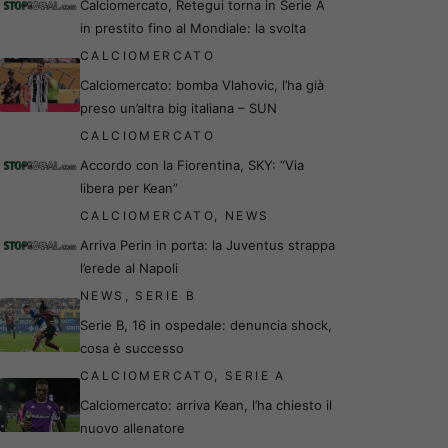
Calciomercato, Retegui torna in Serie A
in prestito fino al Mondiale: la svolta
CALCIOMERCATO
Calciomercato: bomba Vlahovic, l’ha già
preso un’altra big italiana – SUN
CALCIOMERCATO
Accordo con la Fiorentina, SKY: “Via
libera per Kean”
CALCIOMERCATO
,
NEWS
Arriva Perin in porta: la Juventus strappa
l’erede al Napoli
NEWS
,
SERIE B
Serie B, 16 in ospedale: denuncia shock,
cosa è successo
CALCIOMERCATO
,
SERIE A
Calciomercato: arriva Kean, l’ha chiesto il
nuovo allenatore