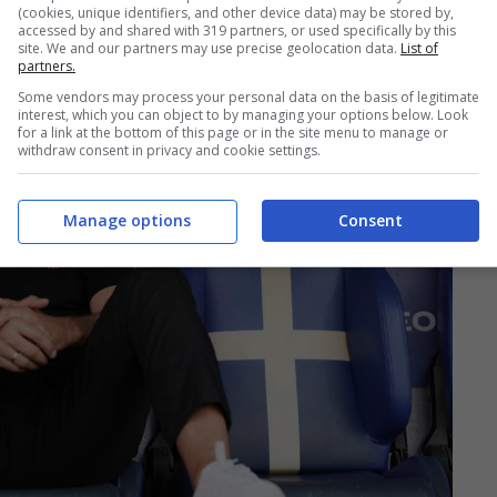
(cookies, unique identifiers, and other device data) may be stored by,
accessed by and shared with 319 partners, or used specifically by this
site. We and our partners may use precise geolocation data.
List of
partners.
Some vendors may process your personal data on the basis of legitimate
interest, which you can object to by managing your options below. Look
for a link at the bottom of this page or in the site menu to manage or
withdraw consent in privacy and cookie settings.
Manage options
Consent