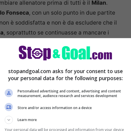
ambiare allenatore prima di tutti è il
Milan
.
lo Fonseca
, con un solo punto in due partite
 non è soddisfatta e non è da escludere che il
la
, soprattutto se continuasse a mancare i
stopandgoal.com asks for your consent to use
your personal data for the following purposes:
Personalised advertising and content, advertising and content
measurement, audience research and services development
Store and/or access information on a device
Learn more
Your personal data will be processed and information from your device