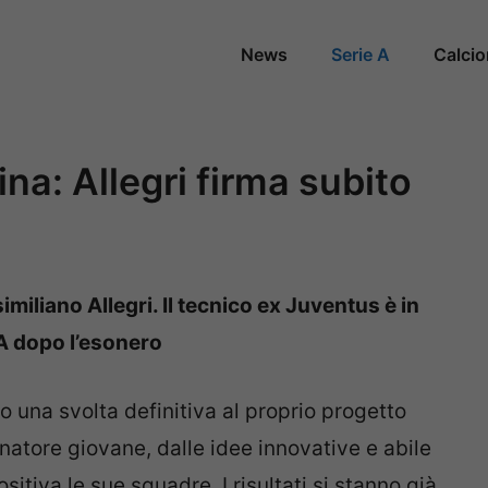
News
Serie A
Calci
na: Allegri firma subito
miliano Allegri. Il tecnico ex Juventus è in
 A dopo l’esonero
o una svolta definitiva al proprio progetto
enatore giovane, dalle idee innovative e abile
itiva le sue squadre. I risultati si stanno già