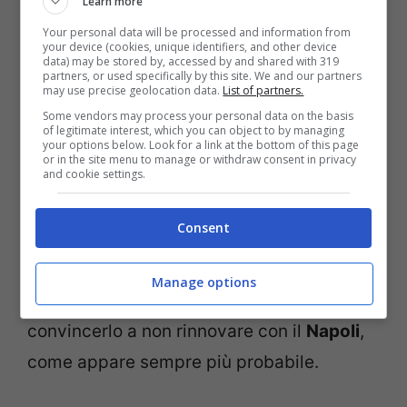
Learn more
Inter, Zielinski è la pietra
Your personal data will be processed and information from
your device (cookies, unique identifiers, and other device
data) may be stored by, accessed by and shared with 319
dello scandalo: che
partners, or used specifically by this site. We and our partners
may use precise geolocation data.
List of partners.
accuse da Napoli
Some vendors may process your personal data on the basis
of legitimate interest, which you can object to by managing
your options below. Look for a link at the bottom of this page
or in the site menu to manage or withdraw consent in privacy
Per la prossima stagione, tra i colpi a
and cookie settings.
parametro zero di Marotta potrebbe
Consent
esserci Piotr
Zielinski
. Per il quale l’Inter ha
in serbo un contratto da
oltre 4 milioni di
Manage options
euro a stagione
, proposta che potrebbe
convincerlo a non rinnovare con il
Napoli
,
come appare sempre più probabile.