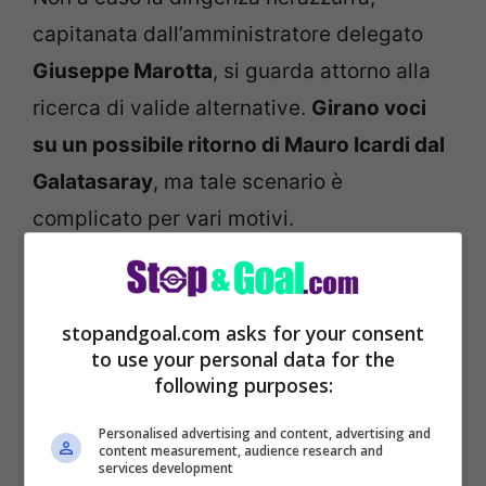
capitanata dall’amministratore delegato
Giuseppe Marotta
, si guarda attorno alla
ricerca di valide alternative.
Girano voci
su un possibile ritorno di Mauro Icardi dal
Galatasaray
, ma tale scenario è
complicato per vari motivi.
stopandgoal.com asks for your consent
to use your personal data for the
following purposes:
Personalised advertising and content, advertising and
content measurement, audience research and
services development