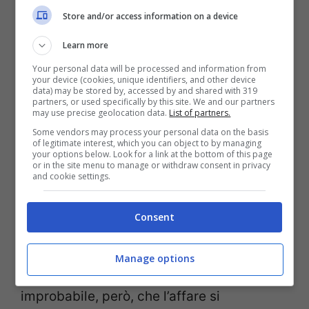
Store and/or access information on a device
Learn more
Calciomercato, il
Your personal data will be processed and information from
your device (cookies, unique identifiers, and other device
Manchester United
data) may be stored by, accessed by and shared with 319
partners, or used specifically by this site. We and our partners
may use precise geolocation data.
List of partners.
pensa a Evanilson: l’Inter
Some vendors may process your personal data on the basis
of legitimate interest, which you can object to by managing
è avvisata
your options below. Look for a link at the bottom of this page
or in the site menu to manage or withdraw consent in privacy
and cookie settings.
Sulla lista dei desideri, invece, è ancora
Consent
presente il nome di Evanilson del Porto
,
una pedina che era stata accostata
Manage options
all’Inter nel recente passato. È assai
improbabile, però, che l’affare si