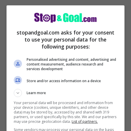
stopandgoal.com asks for your consent
to use your personal data for the
Porto, Bayer Leverkusen e Monaco
following purposes:
sarebbero pronte a presentare la loro
Personalised advertising and content, advertising and
offerta al Brest per assicurarsi il forte
content measurement, audience research and
services development
centrale difensivo che ha il contratto in
Store and/or access information on a device
scadenza nel giugno del 2025. Al
momento non sembra essere stato fissato
Learn more
nessun prezzo per il centrale con il Brest
Your personal data will be processed and information from
your device (cookies, unique identifiers, and other device
desideroso di far scatenare un’asta per il
data) may be stored by, accessed by and shared with 319
partners, or used specifically by this site. We and our partners
proprio talento. Una situazione che rischia
may use precise geolocation data.
List of partners.
Some vendors may process your personal data on the basis