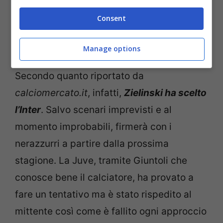
Consent
Piotr Zielinski conteso tra Juve e Inter: ha fatto la sua
scelta – (ANSA) – stopandgoal.com
Manage options
Secondo quanto riportato da
calciomercato.it
, infatti,
Zielinski ha scelto
l’Inter
. Salvo scenari imprevisti e al
momento improbabili, firmerà con i
nerazzurri a partire dalla prossima
stagione. La Juve, tramite Giuntoli che
conosce bene il calciatore, ha provato a
fare un tentativo ma è stato rispedito al
mittente così come è fallito ogni approccio