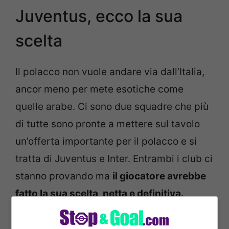
Juventus, ecco la sua
scelta
Il polacco non vuole andare via dall’Italia,
ancor meno per mete esotiche come
quelle arabe. Ci sono due squadre che più
di tutte sono pronte a mettere sul tavolo
un’offerta importante per il polacco e si
tratta di Juventus e Inter. Entrambi i club ci
stanno provando ma
il giocatore avrebbe
fatto la sua scelta, netta e definitiva.