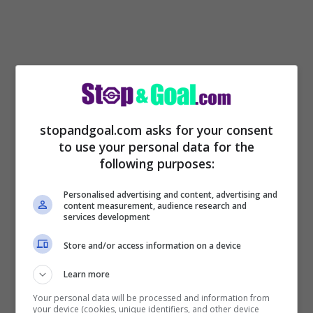
stopandgoal.com asks for your consent
to use your personal data for the
following purposes:
Personalised advertising and content, advertising and
content measurement, audience research and
services development
Juve, che batosta: sfuma
Store and/or access information on a device
il colpo dalla Liga
Learn more
Your personal data will be processed and information from
Dalla Premier League alla Liga spagnola,
your device (cookies, unique identifiers, and other device