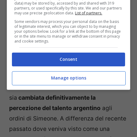
data) may be stored by, accessed by and shared with 319
sono diversi i profili che i bianconeri
partners, or used specifically by this site. We and our partners
may use precise geolocation data.
List of partners.
stanno sondando magari già per il mese di
Some vendors may process your personal data on the basis
gennaio. Ma uno di questi, da tempo in
of legitimate interest, which you can object to by managing
your options below. Look for a link at the bottom of this page
cima alla lista di Giuntoli, è
destinato a
or in the site menu to manage or withdraw consent in privacy
and cookie settings.
sfumare una volta per tutte
.
Consent
Si tratta di Rodrigo de Paul
e a svelare il
retroscena è il portale iberico ‘Fichajes.net’
Manage options
che sostiene come in casa Atletico Madrid
sia
cambiata definitivamente la
percezione del talento argentino
agli
ordini di Simeone. A differenza del recente
passato dove veniva visto come una