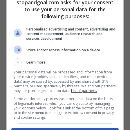
stopandgoal.com asks for your consent
to use your personal data for the
following purposes:
Marialuisa Jacobelli,
Personalised advertising and content, advertising and
scollatura totale: un lato
content measurement, audience research and
services development
A da Champions, in tutti i
Store and/or access information on a device
sensi
Learn more
Your personal data will be processed and information from
your device (cookies, unique identifiers, and other device
data) may be stored by, accessed by and shared with 319
Il pubblico è letteralmente in visibilio per
partners, or used specifically by this site. We and our partners
may use precise geolocation data.
List of partners.
Marialuisa, il cui fascino e la sua sensualità
Some vendors may process your personal data on the basis
risaltano immediatamente agli occhi e la
of legitimate interest, which you can object to by managing
your options below. Look for a link at the bottom of this page
rendono irresistibile. La 31enne è
or in the site menu to manage or withdraw consent in privacy
and cookie settings.
attivissima sul web e vanta un profilo