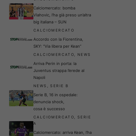
Calciomercato: bomba
Vlahovic, l’ha già preso un’altra
big italiana – SUN
CALCIOMERCATO
Accordo con la Fiorentina,
SKY: “Via libera per Kean”
CALCIOMERCATO
,
NEWS
Arriva Perin in porta: la
Juventus strappa l’erede al
Napoli
NEWS
,
SERIE B
Serie B, 16 in ospedale:
denuncia shock,
cosa è successo
CALCIOMERCATO
,
SERIE
A
Calciomercato: arriva Kean, l’ha