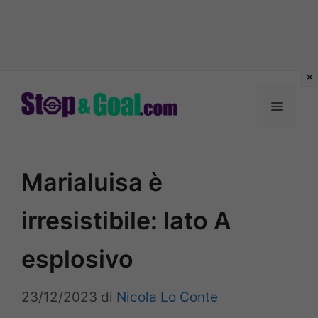
Vai
al
Menu
contenuto
Marialuisa è
irresistibile: lato A
esplosivo
23/12/2023
di
Nicola Lo Conte