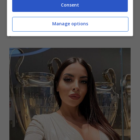
Instagram
che ormai si avvia verso i
Consent
quattro milioni di followers
. Del resto, con
scatti simili, like e commenti entusiasti non
Manage options
possono mai mancare.