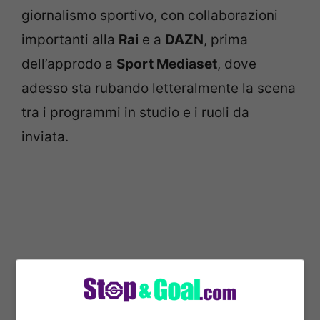
giornalismo sportivo, con collaborazioni
importanti alla
Rai
e a
DAZN
, prima
dell’approdo a
Sport Mediaset
, dove
adesso sta rubando letteralmente la scena
tra i programmi in studio e i ruoli da
inviata.