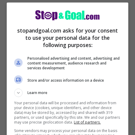
nuova potenza di fuoco a Pioli.
stopandgoal.com asks for your consent
to use your personal data for the
following purposes:
Personalised advertising and content, advertising and
content measurement, audience research and
services development
Store and/or access information on a device
Learn more
Your personal data will be processed and information from
Milan, il bomber della
your device (cookies, unique identifiers, and other device
data) may be stored by, accessed by and shared with 319
partners, or used specifically by this site. We and our partners
Nazionale nel mirino:
may use precise geolocation data.
List of partners.
Some vendors may process your personal data on the basis