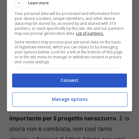
quanto viene riferito da ‘Todofichajes.com’,
Learn more
uno dei titolarissimi
Your personal data will be processed and information from
del tecnico piacentino
your device (cookies, unique identifiers, and other device
data) may be stored by, accessed by and shared with 319
sarebbe in cima alla lista di una big di
partners, or used specifically by this site. We and our partners
may use precise geolocation data.
List of partners.
Premier League.
Some vendors may process your personal data on the basis
of legitimate interest, which you can object to by managing
your options below. Look for a link at the bottom of this page
È Nicolò Barella il nome a rischio cessione
or in the site menu to manage or withdraw consent in privacy
and cookie settings.
per giugno. Sono state diverse le società
che in passato hanno valutato un’offerta
Consent
folle per convincere l’Inter: alla fine però il
club di Zhang ha sempre resistito,
Manage options
ritenendo Barella una pedina troppo
importante per il progetto nerazzurro
. E la
storia non è cambiata, non così tanto