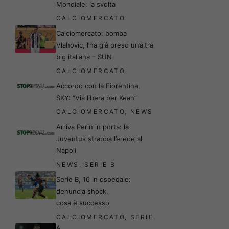
Mondiale: la svolta
CALCIOMERCATO
Calciomercato: bomba
Vlahovic, l’ha già preso un’altra
big italiana – SUN
CALCIOMERCATO
Accordo con la Fiorentina,
SKY: “Via libera per Kean”
CALCIOMERCATO
,
NEWS
Arriva Perin in porta: la
Juventus strappa l’erede al
Napoli
NEWS
,
SERIE B
Serie B, 16 in ospedale:
denuncia shock,
cosa è successo
CALCIOMERCATO
,
SERIE
A