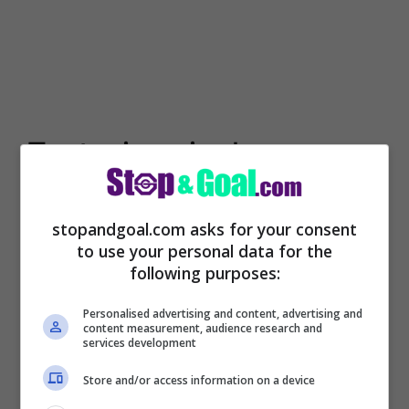
Tentazione inglese:
super offerta e addio
stopandgoal.com asks for your consent
Inter
to use your personal data for the
following purposes:
Ci sarà un gran bel da fare durante l’estate
Personalised advertising and content, advertising and
2024 per tentare di limitare la fuga da
content measurement, audience research and
services development
Milano, verso mete davvero allettanti per i
Store and/or access information on a device
gioielli di casa Inter. In tal senso, stando a