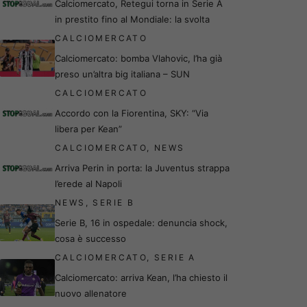
Calciomercato, Retegui torna in Serie A
in prestito fino al Mondiale: la svolta
CALCIOMERCATO
Calciomercato: bomba Vlahovic, l’ha già
preso un’altra big italiana – SUN
CALCIOMERCATO
Accordo con la Fiorentina, SKY: “Via
libera per Kean”
CALCIOMERCATO
,
NEWS
Arriva Perin in porta: la Juventus strappa
l’erede al Napoli
NEWS
,
SERIE B
Serie B, 16 in ospedale: denuncia shock,
cosa è successo
CALCIOMERCATO
,
SERIE A
Calciomercato: arriva Kean, l’ha chiesto il
nuovo allenatore