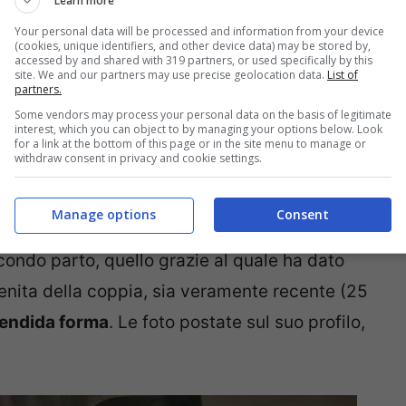
Learn more
Your personal data will be processed and information from your device
(cookies, unique identifiers, and other device data) may be stored by,
 livello della sensualità:
accessed by and shared with 319 partners, or used specifically by this
site. We and our partners may use precise geolocation data.
List of
partners.
Some vendors may process your personal data on the basis of legitimate
interest, which you can object to by managing your options below. Look
for a link at the bottom of this page or in the site menu to manage or
withdraw consent in privacy and cookie settings.
obblighi affatto a mantenersi in perfetta
ettamente di
sfidare
tutte quelle donne che
Manage options
Consent
igate a rimettersi velocemente in sesto dopo
ondo parto, quello grazie al quale ha dato
genita della coppia, sia veramente recente (25
lendida forma
. Le foto postate sul suo profilo,