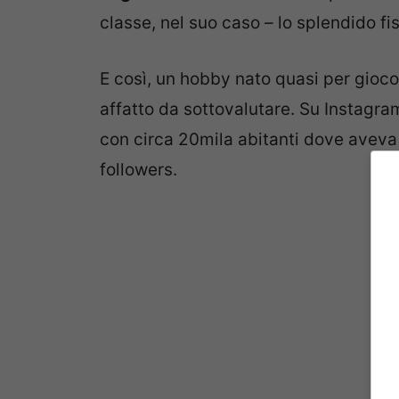
classe, nel suo caso – lo splendido f
E così, un hobby nato quasi per gioco
affatto da sottovalutare. Su Instagra
con circa 20mila abitanti dove aveva 
followers.