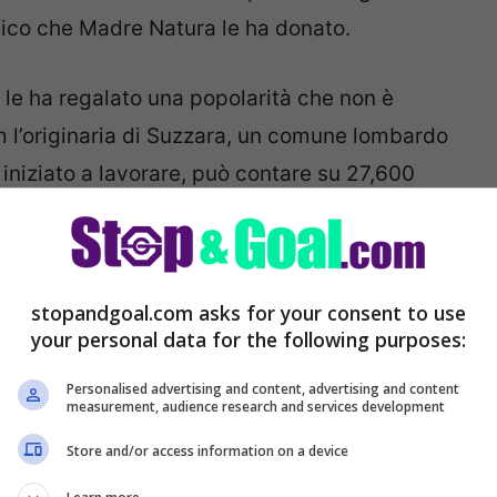
isico che Madre Natura le ha donato.
 le ha regalato una popolarità che non è
m l’originaria di Suzzara, un comune lombardo
iniziato a lavorare, può contare su 27,600
stopandgoal.com asks for your consent to use
your personal data for the following purposes:
Personalised advertising and content, advertising and content
measurement, audience research and services development
Store and/or access information on a device