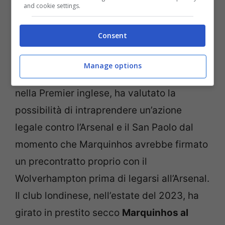
and cookie settings.
Lascia Londra per il Frosinone, ipotesi da non escludere
Consent
(Foto ANSA stopandgoal.com)
Manage options
Il
Wolverhampton
, altro club che milita
nella Premier inglese, ha valutato la
possibilità di intraprendere un’azione
legale contro l’Arsenal e il San Paolo dal
momento che Marquinhos avrebbe firmato
un precontratto proprio con il
Wolverhampton prima di legarsi all’Arsenal.
Il club londinese, nell’estate del 2023, ha
girato in prestito secco
Marquinhos al