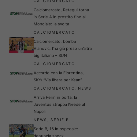
CALCIOMERCATO
Calciomercato, Retegui torna
in Serie A in prestito fino al
Mondiale: la svolta
CALCIOMERCATO
Calciomercato: bomba
Vlahovic, l’ha già preso un’altra
big italiana – SUN
CALCIOMERCATO
Accordo con la Fiorentina,
SKY: “Via libera per Kean”
CALCIOMERCATO
,
NEWS
Arriva Perin in porta: la
Juventus strappa l’erede al
Napoli
NEWS
,
SERIE B
Serie B, 16 in ospedale:
denuncia shock,