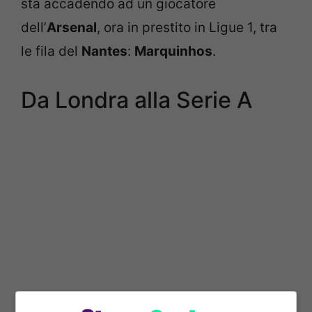
sta accadendo ad un giocatore
dell’
Arsenal
, ora in prestito in Ligue 1, tra
le fila del
Nantes
:
Marquinhos
.
Da Londra alla Serie A