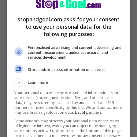
Marcus Vinicius Oliveira Alencar
, per tutti
Marquinhos
, classe 2003, è un esterno
stopandgoal.com asks for your consent
to use your personal data for the
destro brasiliano. E’ stato acquistato
following purposes:
dall’Arsenal dal San Paolo nell’estate del
2022 e si è legato al club della Premier
Personalised advertising and content, advertising and
content measurement, audience research and
services development
League con un contratto pluriennale.
Store and/or access information on a device
Learn more
Your personal data will be processed and information from
your device (cookies, unique identifiers, and other device
data) may be stored by, accessed by and shared with 319
partners, or used specifically by this site. We and our partners
may use precise geolocation data.
List of partners.
Some vendors may process your personal data on the basis
of legitimate interest, which you can object to by managing
your options below. Look for a link at the bottom of this page
or in the site menu to manage or withdraw consent in privacy