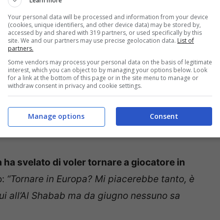
e abbastanza chiare.
Learn more
Your personal data will be processed and information from your device
(cookies, unique identifiers, and other device data) may be stored by,
accessed by and shared with 319 partners, or used specifically by this
site. We and our partners may use precise geolocation data.
List of
partners.
Some vendors may process your personal data on the basis of legitimate
interest, which you can object to by managing your options below. Look
for a link at the bottom of this page or in the site menu to manage or
withdraw consent in privacy and cookie settings.
Manage options
Consent
ha svelato di voler tornare a giocatore in
o:
“Tornare in Europa? Mi piacerebbe tanto, è
 qui all’Al Shabab ma da giugno nessuno sa