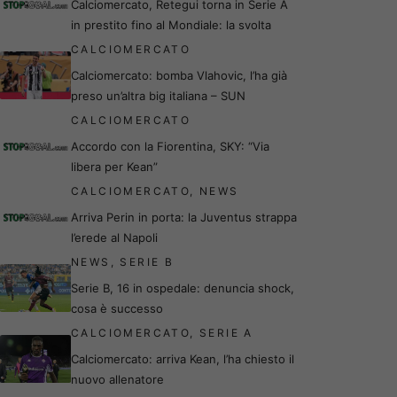
Calciomercato, Retegui torna in Serie A
in prestito fino al Mondiale: la svolta
CALCIOMERCATO
Calciomercato: bomba Vlahovic, l’ha già
preso un’altra big italiana – SUN
CALCIOMERCATO
Accordo con la Fiorentina, SKY: “Via
libera per Kean”
CALCIOMERCATO
,
NEWS
Arriva Perin in porta: la Juventus strappa
l’erede al Napoli
NEWS
,
SERIE B
Serie B, 16 in ospedale: denuncia shock,
cosa è successo
CALCIOMERCATO
,
SERIE A
Calciomercato: arriva Kean, l’ha chiesto il
nuovo allenatore