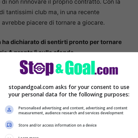
di non rinnovare il proprio contratto. Con la
i tantissimi club ma, in una recente
e avrebbe piacere di tornare a giocare.
ha dichiarato di sentirti pronto per tornare
rie A pronta lì sullo sfondo.
olontà dell’argentino è
stopandgoal.com asks for your consent to use
your personal data for the following purposes:
Ever Banega andrà in scadenza con l’Al
Personalised advertising and content, advertising and content
measurement, audience research and services development
uramente lascerà visto che avrebbe deciso di
Store and/or access information on a device
auditi. Tanta incertezza c’è dunque nel futuro