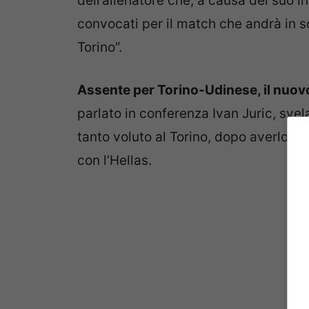
dell’allenatore che, a causa del suo in
convocati per il match che andrà in s
Torino”.
Assente per Torino-Udinese, il nuovo 
parlato in conferenza Ivan Juric, sve
tanto voluto al Torino, dopo averlo c
con l’Hellas.