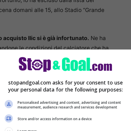
fortunio, lo ha escluso dalla lista dei
cena domani alle 15, allo Stadio “Grande
acquisto Ilic si è già infortunato.
Ne ha
landone le condizioni del calciatore che ha
onosciuto nell’esperienza condivisa a Verona,
stopandgoal.com asks for your consent to use
your personal data for the following purposes:
Personalised advertising and content, advertising and content
measurement, audience research and services development
Store and/or access information on a device