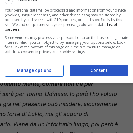
Learn more
Your personal data will be processed and information from your device
(cookies, unique identifiers, and other device data) may be stored by,
accessed by and shared with 319 partners, or used specifically by this
site. We and our partners may use precise geolocation data.
List of
partners.
 le parole di Ivan Juric
Some vendors may process your personal data on the basis of legitimate
interest, which you can object to by managing your options below. Look
for a link at the bottom of this page or in the site menu to manage or
withdraw consent in privacy and cookie settings.
Juric, svelando tutto sull’
infortunio di Ilic,
tifosi dovranno pazientare un po’ prima di
Manage options
Consent
ata, come riferito da Juric in conferenza:
 momento niente, domani non c’è per
i sarà per Torino-Udinese. Io però l’ho voluto
 già nel presente può incidere, sicuramente
no forte di Lukic, ma gli auguro di
arlo. Viene da un infortunio lungo, poi però è