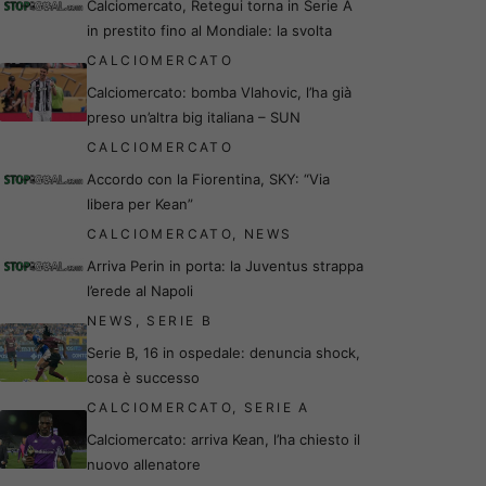
Calciomercato, Retegui torna in Serie A
in prestito fino al Mondiale: la svolta
CALCIOMERCATO
Calciomercato: bomba Vlahovic, l’ha già
preso un’altra big italiana – SUN
CALCIOMERCATO
Accordo con la Fiorentina, SKY: “Via
libera per Kean”
CALCIOMERCATO
,
NEWS
Arriva Perin in porta: la Juventus strappa
l’erede al Napoli
NEWS
,
SERIE B
Serie B, 16 in ospedale: denuncia shock,
cosa è successo
CALCIOMERCATO
,
SERIE A
Calciomercato: arriva Kean, l’ha chiesto il
nuovo allenatore