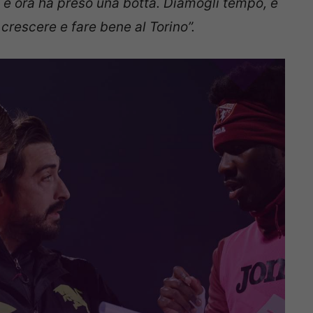
 e ora ha preso una botta. Diamogli tempo, è
crescere e fare bene al Torino”.