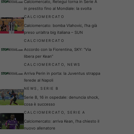
Calciomercato, Retegui torna in Serie A
in prestito fino al Mondiale: la svolta
CALCIOMERCATO
Calciomercato: bomba Vlahovic, l’ha già
preso un’altra big italiana – SUN
CALCIOMERCATO
Accordo con la Fiorentina, SKY: “Via
libera per Kean”
CALCIOMERCATO
,
NEWS
Arriva Perin in porta: la Juventus strappa
l’erede al Napoli
NEWS
,
SERIE B
Serie B, 16 in ospedale: denuncia shock,
cosa è successo
CALCIOMERCATO
,
SERIE A
Calciomercato: arriva Kean, l’ha chiesto il
nuovo allenatore