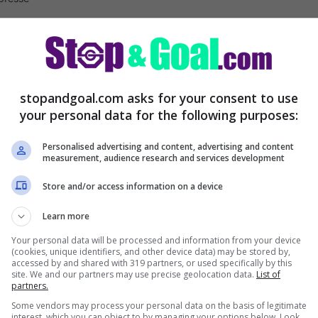
 Bonaventura: svelate le sue
stopandgoal.com asks for your consent to use
your personal data for the following purposes:
Personalised advertising and content, advertising and content
measurement, audience research and services development
Store and/or access information on a device
Learn more
Your personal data will be processed and information from your device
(cookies, unique identifiers, and other device data) may be stored by,
accessed by and shared with 319 partners, or used specifically by this
site. We and our partners may use precise geolocation data.
List of
partners.
Some vendors may process your personal data on the basis of legitimate
ato l’infortunio di Bonaventura con la
interest, which you can object to by managing your options below. Look