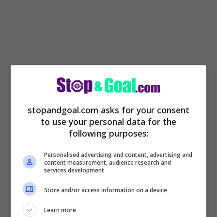
Intervenuto ai microfoni di
DAZN
nel post
partita di questo pomeriggio,
Marco
Baroni ha parlato della prestazione dei
stopandgoal.com asks for your consent
to use your personal data for the
suoi di questo pomeriggio, smentendo
following purposes:
ogni voce di esonero dalla panchina del
Personalised advertising and content, advertising and
Lecce
e non solo:
“Per fare risultati,
content measurement, audience research and
services development
soprattutto contro squadra contro la
Store and/or access information on a device
Juventus, bisogna fare la partita perfetta
ed essere fortunati. I ragazzi hanno
Learn more