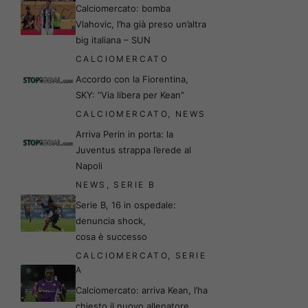
Calciomercato: bomba
Vlahovic, l’ha già preso un’altra
big italiana – SUN
CALCIOMERCATO
Accordo con la Fiorentina,
SKY: “Via libera per Kean”
CALCIOMERCATO
,
NEWS
Arriva Perin in porta: la
Juventus strappa l’erede al
Napoli
NEWS
,
SERIE B
Serie B, 16 in ospedale:
denuncia shock,
cosa è successo
CALCIOMERCATO
,
SERIE
A
Calciomercato: arriva Kean, l’ha
chiesto il nuovo allenatore