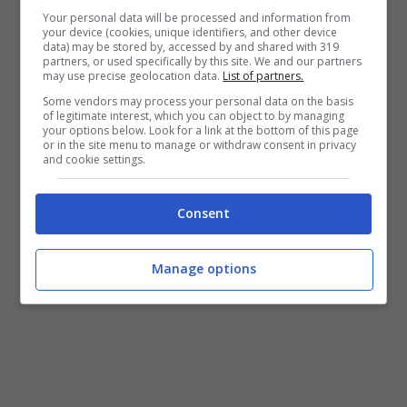
comunque giocato bene. Che ci servano
Your personal data will be processed and information from
your device (cookies, unique identifiers, and other device
da lezione queste partite. Ci tengo anche a
data) may be stored by, accessed by and shared with 319
partners, or used specifically by this site. We and our partners
ringraziare il pubblico, anche perché non
may use precise geolocation data.
List of partners.
Some vendors may process your personal data on the basis
riuscire ancora a regalare loro una vittoria
of legitimate interest, which you can object to by managing
your options below. Look for a link at the bottom of this page
in casa fa male.”
or in the site menu to manage or withdraw consent in privacy
and cookie settings.
Tutte le news sul
calciomercato italiano
e
Consent
non solo:
CLICCA QUI
Manage options