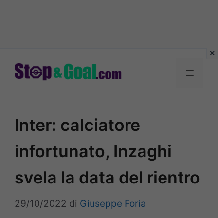
Vai
al
Menu
contenuto
Inter: calciatore
infortunato, Inzaghi
svela la data del rientro
29/10/2022
di
Giuseppe Foria