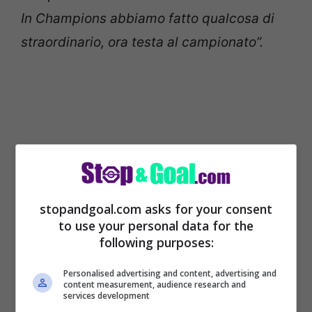
In Champions abbiamo fatto qualcosa di
straordinario, ora testa al campionato”.
stopandgoal.com asks for your consent
to use your personal data for the
following purposes:
Tutte le news sul
calciomercato italiano
e
Personalised advertising and content, advertising and
content measurement, audience research and
non solo:
CLICCA QUI
services development