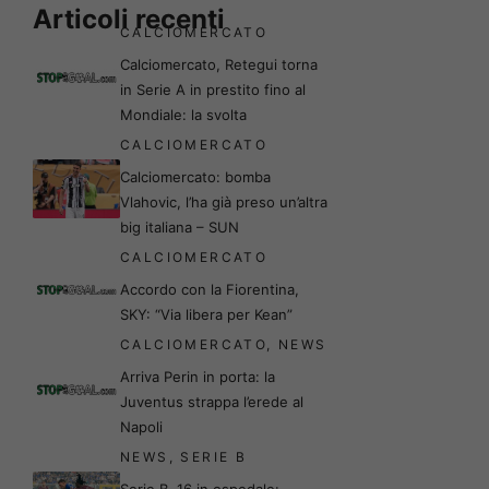
Articoli recenti
CALCIOMERCATO
Calciomercato, Retegui torna
in Serie A in prestito fino al
Mondiale: la svolta
CALCIOMERCATO
Calciomercato: bomba
Vlahovic, l’ha già preso un’altra
big italiana – SUN
CALCIOMERCATO
Accordo con la Fiorentina,
SKY: “Via libera per Kean”
CALCIOMERCATO
,
NEWS
Arriva Perin in porta: la
Juventus strappa l’erede al
Napoli
NEWS
,
SERIE B
Serie B, 16 in ospedale: