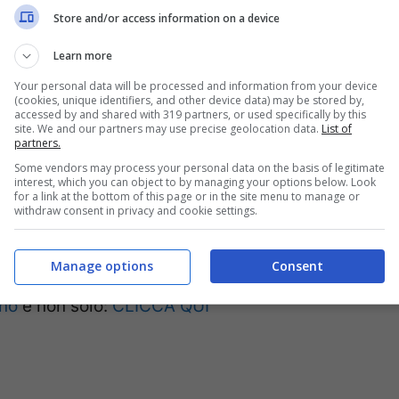
Store and/or access information on a device
Learn more
Your personal data will be processed and information from your device
(cookies, unique identifiers, and other device data) may be stored by,
accessed by and shared with 319 partners, or used specifically by this
siamo i tipi che troviamo i colpevoli.
site. We and our partners may use precise geolocation data.
List of
partners.
siamo e dobbiamo fare meglio, è questo il
Some vendors may process your personal data on the basis of legitimate
interest, which you can object to by managing your options below. Look
noi vediamo la strategia se viene adottata dai
for a link at the bottom of this page or in the site menu to manage or
withdraw consent in privacy and cookie settings.
rtante, può darci altre soluzioni. Dispiace per
a partita”.
Manage options
Consent
ano
e non solo:
CLICCA QUI