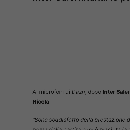
Ai microfoni di
Dazn
, dopo
Inter Sale
Nicola
:
“Sono soddisfatto della prestazione 
prima della partita e mi è piaciuta la