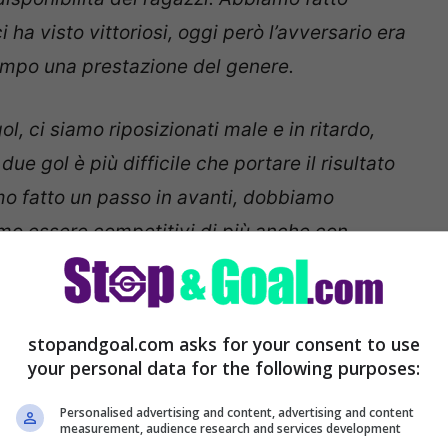
 ha visto vittoriosi, oggi però l’avversario era
ampo una prestazione del genere.
, ci siamo riposizionati male e in ritardo,
e gol è più difficile che portare il risultato
iamo fatto un passo in avanti, dobbiamo
mo essere competitivi di più anche con
stopandgoal.com asks for your consent to use
your personal data for the following purposes:
Personalised advertising and content, advertising and content
measurement, audience research and services development