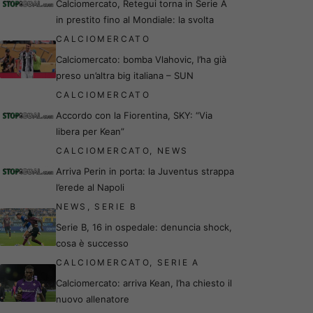
Calciomercato, Retegui torna in Serie A
in prestito fino al Mondiale: la svolta
CALCIOMERCATO
Calciomercato: bomba Vlahovic, l’ha già
preso un’altra big italiana – SUN
CALCIOMERCATO
Accordo con la Fiorentina, SKY: “Via
libera per Kean”
CALCIOMERCATO
,
NEWS
Arriva Perin in porta: la Juventus strappa
l’erede al Napoli
NEWS
,
SERIE B
Serie B, 16 in ospedale: denuncia shock,
cosa è successo
CALCIOMERCATO
,
SERIE A
Calciomercato: arriva Kean, l’ha chiesto il
nuovo allenatore