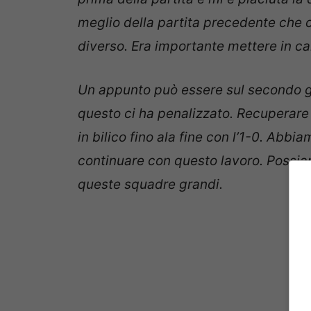
meglio della partita precedente che ci
diverso. Era importante mettere in c
Un appunto può essere sul secondo gol
questo ci ha penalizzato. Recuperare du
in bilico fino ala fine con l’1-0. Abb
continuare con questo lavoro. Possia
queste squadre grandi.