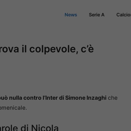
News
Serie A
Calci
rova il colpevole, c’è
uò nulla contro l’Inter di Simone Inzaghi
che
domenicale.
arole di Nicola