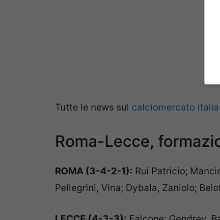
Tutte le news sul
calciomercato itali
Roma-Lecce, formazion
ROMA (3-4-2-1):
Rui Patricio; Mancin
Pellegrini, Vina; Dybala, Zaniolo; Belot
LECCE (4-3-3):
Falcone; Gendrey, Bas