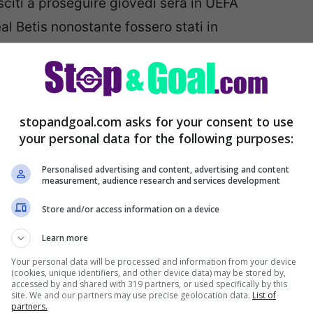
citi a proseguire giovedì sera in UEFA
l Betis nonostante fossero stati in
 nell’arco delle loro ultime sette partite
ltime sei partite di Serie A, ma dopo quattro
stopandgoal.com asks for your consent to use
your personal data for the following purposes:
due punti dalla zona retrocessione.
sere soddisfatto delle prestazioni recenti
Personalised advertising and content, advertising and content
measurement, audience research and services development
i contro le altre squadre neopromosse nelle
Store and/or access information on a device
ero non essere i risultati che avrebbe
Learn more
Your personal data will be processed and information from your device
(cookies, unique identifiers, and other device data) may be stored by,
accessed by and shared with 319 partners, or used specifically by this
site. We and our partners may use precise geolocation data.
List of
partners.