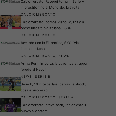
Calciomercato, Retegui torna in Serie A
in prestito fino al Mondiale: la svolta
CALCIOMERCATO
Calciomercato: bomba Vlahovic, l’ha già
preso un’altra big italiana – SUN
CALCIOMERCATO
Accordo con la Fiorentina, SKY: “Via
libera per Kean”
CALCIOMERCATO
,
NEWS
Arriva Perin in porta: la Juventus strappa
l’erede al Napoli
NEWS
,
SERIE B
Serie B, 16 in ospedale: denuncia shock,
cosa è successo
CALCIOMERCATO
,
SERIE A
Calciomercato: arriva Kean, l’ha chiesto il
nuovo allenatore