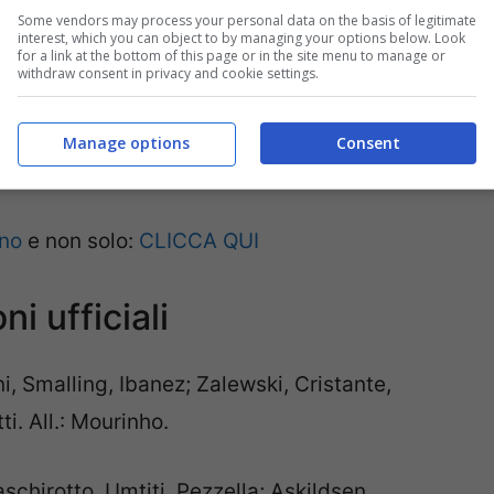
Some vendors may process your personal data on the basis of legitimate
interest, which you can object to by managing your options below. Look
for a link at the bottom of this page or in the site menu to manage or
withdraw consent in privacy and cookie settings.
Manage options
Consent
ano
e non solo:
CLICCA QUI
i ufficiali
i, Smalling, Ibanez; Zalewski, Cristante,
ti. All.: Mourinho.
chirotto, Umtiti, Pezzella; Askildsen,