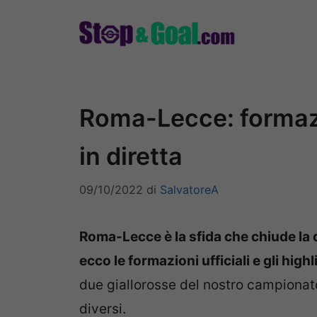
Vai
al
contenuto
Roma-Lecce: formazio
in diretta
09/10/2022
di
SalvatoreA
Roma-Lecce è la sfida che chiude la d
ecco le formazioni ufficiali e gli highl
due giallorosse del nostro campionat
diversi.