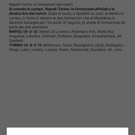
Napoli-Torino: le formazioni del match
Si scende in campo, Napoli-Torino: le formazioni ufficiali e la
diretta live del match
. Dopo la sosta, è Spalletti vs Juric al rientro in
campo, in Serie A. Aprono le due formazioni che al Maradona si
daranno battaglia per i tre punti. Di seguito, le scelte di formazione da
parte del due allenatori.
NAPOLI (4-3-3):
Meret; Di Lorenzo, Rrahmani, Kim, Mario Rui;
Anguissa, Lobotka, Zielinski; Politano, Raspadori, Kvaratskhelia. All.
Spalletti
TORINO (3-4-2-1):
Milinkovic-Savic; Buongiorno, Djidji, Rodriguez;
Singo, Lukic, Linetty, Lazaro; Vlasic, Miranchuk; Sanabria. All. Juric
Tutte le news sul
calciomercato italiano
e non solo:
CLICCA QUI