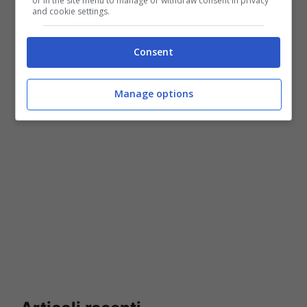
or in the site menu to manage or withdraw consent in privacy
and cookie settings.
Consent
Giacomo Raspadori – Stopandgoal.com (La Presse)
Manage options