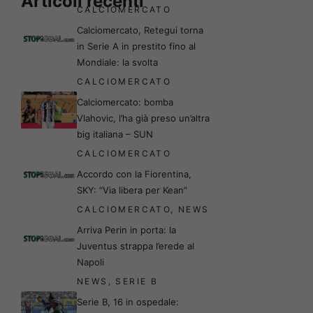
Articoli recenti
CALCIOMERCATO
Calciomercato, Retegui torna
in Serie A in prestito fino al
Mondiale: la svolta
CALCIOMERCATO
Calciomercato: bomba
Vlahovic, l’ha già preso un’altra
big italiana – SUN
CALCIOMERCATO
Accordo con la Fiorentina,
SKY: “Via libera per Kean”
CALCIOMERCATO
,
NEWS
Arriva Perin in porta: la
Juventus strappa l’erede al
Napoli
NEWS
,
SERIE B
Serie B, 16 in ospedale: