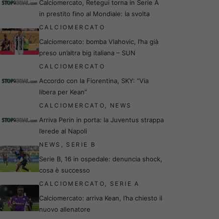
Calciomercato, Retegui torna in Serie A
in prestito fino al Mondiale: la svolta
CALCIOMERCATO
Calciomercato: bomba Vlahovic, l’ha già
preso un’altra big italiana – SUN
CALCIOMERCATO
Accordo con la Fiorentina, SKY: “Via
libera per Kean”
CALCIOMERCATO
,
NEWS
Arriva Perin in porta: la Juventus strappa
l’erede al Napoli
NEWS
,
SERIE B
Serie B, 16 in ospedale: denuncia shock,
cosa è successo
CALCIOMERCATO
,
SERIE A
Calciomercato: arriva Kean, l’ha chiesto il
nuovo allenatore