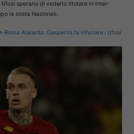
ifosi sperano di vederlo titolare in Inter-
po la sosta Nazionali.
>>
Roma Atalanta: Gasperini fa infuriare i tifosi