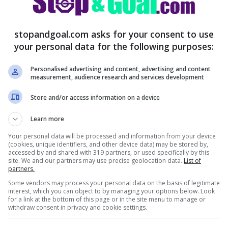
empi di recupero
stopandgoal.com asks for your consent to use
 comunicato sulle condizioni di Karsdorp
your personal data for the following purposes:
 infortunio per l’esterno olandese che si è
r risolvere il problema. Questo il
Personalised advertising and content, advertising and content
measurement, audience research and services development
ato sottoposto a intervento chirurgico al
Store and/or access information on a device
 mediale”.
Learn more
Your personal data will be processed and information from your device
(cookies, unique identifiers, and other device data) may be stored by,
accessed by and shared with 319 partners, or used specifically by this
site. We and our partners may use precise geolocation data.
List of
partners.
Some vendors may process your personal data on the basis of legitimate
interest, which you can object to by managing your options below. Look
for a link at the bottom of this page or in the site menu to manage or
withdraw consent in privacy and cookie settings.