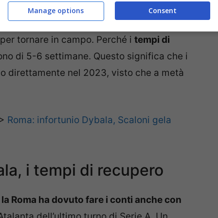
Manage options
Consent
per tornare in campo. Perché i
tempi di
no di 5-6 settimane. Questo significa che i
rlo direttamente nel 2023, visto che a metà
>>
Roma: infortunio Dybala, Scaloni gela
a, i tempi di recupero
 la Roma ha dovuto fare i conti anche con
alanta dell’ultimo turno di Serie A. Un