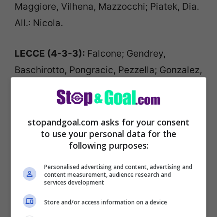
Maggiore, Vilhena, Mazzocchi; Piatek, Dia.
All.: Nicola.
LECCE (4-3-3):
Falcone; Gendrey,
Baschirotto, Pongracic, Pezzella; Gonzalez,
Hjulmand, Askildsen; Di Francesco,
Ceesay, Banda. All.: Baroni.
stopandgoal.com asks for your consent
Tutte le news sul
calciomercato italiano
e
to use your personal data for the
following purposes:
non solo:
CLICCA QUI
Personalised advertising and content, advertising and
content measurement, audience research and
services development
Store and/or access information on a device