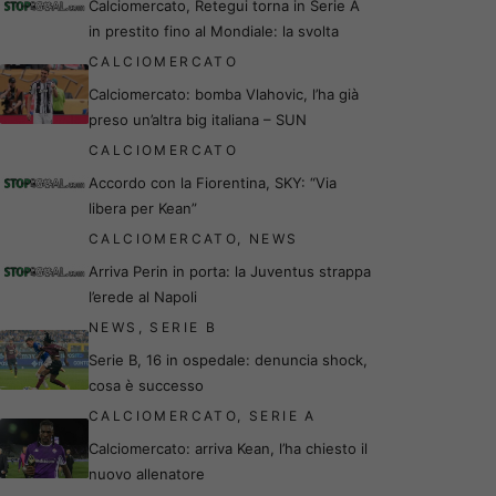
Calciomercato, Retegui torna in Serie A
in prestito fino al Mondiale: la svolta
CALCIOMERCATO
Calciomercato: bomba Vlahovic, l’ha già
preso un’altra big italiana – SUN
CALCIOMERCATO
Accordo con la Fiorentina, SKY: “Via
libera per Kean”
CALCIOMERCATO
,
NEWS
Arriva Perin in porta: la Juventus strappa
l’erede al Napoli
NEWS
,
SERIE B
Serie B, 16 in ospedale: denuncia shock,
cosa è successo
CALCIOMERCATO
,
SERIE A
Calciomercato: arriva Kean, l’ha chiesto il
nuovo allenatore