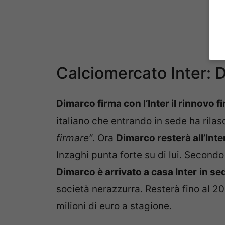
Calciomercato Inter: 
Dimarco firma con l’Inter il rinnovo f
italiano che entrando in sede ha rilas
firmare”
. Ora
Dimarco resterà all’Inte
Inzaghi punta forte su di lui. Secondo
Dimarco è arrivato a casa Inter
in se
società nerazzurra. Resterà fino al 2
milioni di euro a stagione.