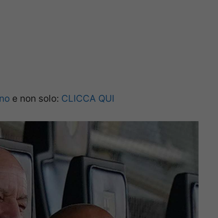
ano
e non solo:
CLICCA QUI