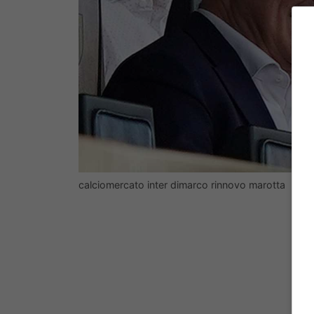
calciomercato inter dimarco rinnovo marotta