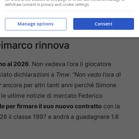
withdraw consent in privacy and cookie settings.
Manage options
Consent
Dimarco rinnova
ino al 2026
. Non vedeva l’ora il giocatore
ciato dichiarazioni a
Tmw
:
“Non vedo l’ora di
r
ancora per altri tanti anni perché Simone
 le ultime notizie di mercato Federico
de per firmare il suo nuovo contratto
con la
026 il classe 1997 e andrà a guadagnare 1.6