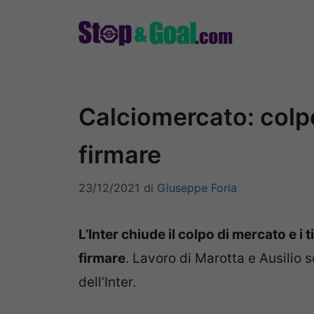
Vai
al
contenuto
Calciomercato: colpo
firmare
23/12/2021
di
Giuseppe Foria
L’Inter chiude il colpo di mercato e i t
firmare
. Lavoro di Marotta e Ausilio 
dell’Inter.