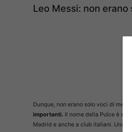
Leo Messi: non erano 
Dunque, non erano solo voci di merc
importanti.
Il nome della Pulce è stat
Madrid e anche a club italiani. Una vo