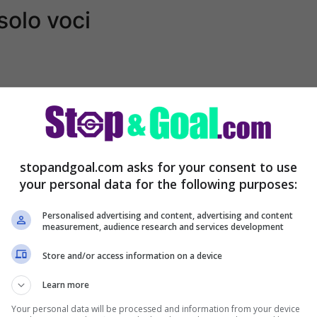
solo voci
stopandgoal.com asks for your consent to use
your personal data for the following purposes:
Personalised advertising and content, advertising and content
measurement, audience research and services development
ato.
Leo Messi è stato vicino a diversi club
Store and/or access information on a device
o accostato al Manchester City, all’Atletico
Learn more
lta arrivata la decisione del Barcellona di non
Your personal data will be processed and information from your device