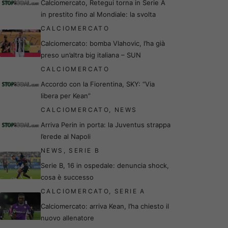
Calciomercato, Retegui torna in Serie A
in prestito fino al Mondiale: la svolta
CALCIOMERCATO
Calciomercato: bomba Vlahovic, l’ha già
preso un’altra big italiana – SUN
CALCIOMERCATO
Accordo con la Fiorentina, SKY: “Via
libera per Kean”
CALCIOMERCATO
,
NEWS
Arriva Perin in porta: la Juventus strappa
l’erede al Napoli
NEWS
,
SERIE B
Serie B, 16 in ospedale: denuncia shock,
cosa è successo
CALCIOMERCATO
,
SERIE A
Calciomercato: arriva Kean, l’ha chiesto il
nuovo allenatore