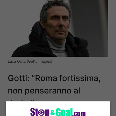
Luca Gotti (Getty Images)
Gotti: “Roma fortissima,
non penseranno al
derby”