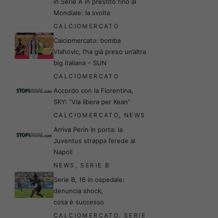
in Serie A in prestito fino al
Mondiale: la svolta
CALCIOMERCATO
Calciomercato: bomba
Vlahovic, l’ha già preso un’altra
big italiana – SUN
CALCIOMERCATO
Accordo con la Fiorentina,
SKY: “Via libera per Kean”
CALCIOMERCATO
,
NEWS
Arriva Perin in porta: la
Juventus strappa l’erede al
Napoli
NEWS
,
SERIE B
Serie B, 16 in ospedale:
denuncia shock,
cosa è successo
CALCIOMERCATO
,
SERIE