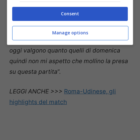
nel modo più adeguato possibile a livello
Consent
di squadra”
.
Manage options
Mourinho penserà al derby?
“
I punti di
oggi valgono quanto quelli di domenica
quindi non mi aspetto che mollino la presa
su questa partita
“.
LEGGI ANCHE >>>
Roma-Udinese, gli
highlights del match