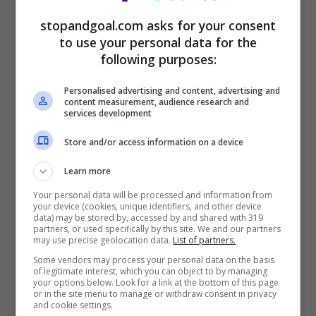
stopandgoal.com asks for your consent
to use your personal data for the
following purposes:
Personalised advertising and content, advertising and
content measurement, audience research and
services development
Store and/or access information on a device
Learn more
Roma?
“
Le partite all’Olimpico contro la
Your personal data will be processed and information from
your device (cookies, unique identifiers, and other device
Roma o contro le grandi squadre in
data) may be stored by, accessed by and shared with 319
partners, or used specifically by this site. We and our partners
generale non hanno quasi mai un
may use precise geolocation data.
List of partners.
Some vendors may process your personal data on the basis
andamento lineare, è caratterizzata da
of legitimate interest, which you can object to by managing
your options below. Look for a link at the bottom of this page
diversi momenti e noi dobbiamo essere
or in the site menu to manage or withdraw consent in privacy
and cookie settings.
bravi a leggere i diversi momenti e reagire