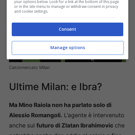
your options below. Look for a link at the bottom of this page
or in the site menu to manage or withdraw consent in privacy
and cookie settings.
Consent
Manage options
Calciomercato Milan
Ultime Milan: e Ibra?
Ma Mino Raiola non ha parlato solo di
Alessio Romangoli.
L’agente è intervenuto
anche sul
futuro di Zlatan Ibrahimovic
che