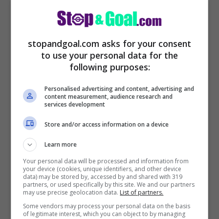
stopandgoal.com asks for your consent
to use your personal data for the
following purposes:
Personalised advertising and content, advertising and
content measurement, audience research and
services development
Ma attenzione anche a De Ligt. In estate si
Store and/or access information on a device
attiverà una clausola nel suo contratto che
Learn more
potrebbe permettere a diversi club di
Your personal data will be processed and information from
your device (cookies, unique identifiers, and other device
prelevarlo.
data) may be stored by, accessed by and shared with 319
partners, or used specifically by this site. We and our partners
may use precise geolocation data.
List of partners.
Some vendors may process your personal data on the basis
of legitimate interest, which you can object to by managing