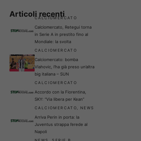
Articoli recenti
CALCIOMERCATO
Calciomercato, Retegui torna
in Serie A in prestito fino al
Mondiale: la svolta
CALCIOMERCATO
Calciomercato: bomba
Vlahovic, l’ha già preso un’altra
big italiana – SUN
CALCIOMERCATO
Accordo con la Fiorentina,
SKY: “Via libera per Kean”
CALCIOMERCATO
,
NEWS
Arriva Perin in porta: la
Juventus strappa l’erede al
Napoli
NEWS
,
SERIE B