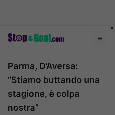
Vai
al
Menu
contenuto
Parma, D’Aversa:
“Stiamo buttando una
stagione, è colpa
nostra”