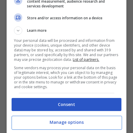
content measurement, audience research and
services development
concedere, stiamo buttando una stagione
ed è demerito nostro
.”.
Store and/or access information on a device
Learn more
Your personal data will be processed and information from
your device (cookies, unique identifiers, and other device
data) may be stored by, accessed by and shared with 319
partners, or used specifically by this site. We and our partners
may use precise geolocation data.
List of partners.
Some vendors may process your personal data on the basis
of legitimate interest, which you can object to by managing
your options below. Look for a link at the bottom of this page
or in the site menu to manage or withdraw consent in privacy
and cookie settings.
Consent
Manage options