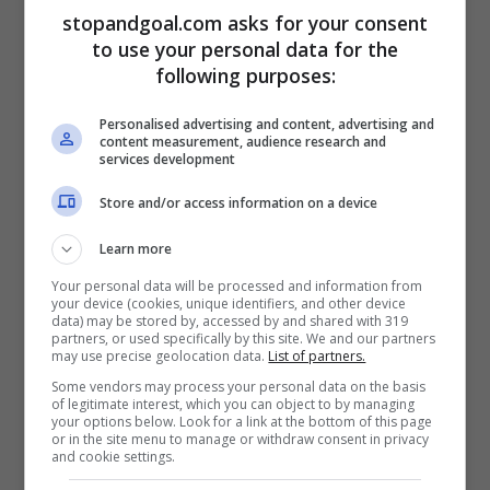
Torino i napoletani dove ho i miei uffici mi
stopandgoal.com asks for your consent
to use your personal data for the
hanno augurato il meglio, quando tornerò
following purposes:
tutti saranno entusiasti e mi faranno ancor
più complimenti. Mi auguro che i tifosi
Personalised advertising and content, advertising and
content measurement, audience research and
services development
possano vedere questo grande Benevento
in Serie A. Foggia mi ha alzato in tribuna e
Store and/or access information on a device
gli è venuto un colpo alla schiena, dopo ci
Learn more
siamo sdraiati sugli scalini, questo sport ti
Your personal data will be processed and information from
your device (cookies, unique identifiers, and other device
da delle emozioni uniche certe volte”.
data) may be stored by, accessed by and shared with 319
partners, or used specifically by this site. We and our partners
may use precise geolocation data.
List of partners.
Some vendors may process your personal data on the basis
of legitimate interest, which you can object to by managing
your options below. Look for a link at the bottom of this page
or in the site menu to manage or withdraw consent in privacy
and cookie settings.