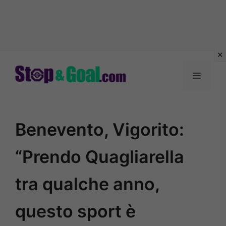
Vai
al
Menu
contenuto
Benevento, Vigorito:
“Prendo Quagliarella
tra qualche anno,
questo sport è