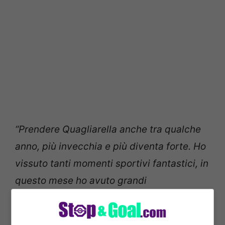
“Prendere Quagliarella anche tra qualche
anno, più invecchia e più diventa forte. Ho
vissuto tanti momenti sportivi fantastici, in
questo mese ho avuto grandi
manifestazioni d’affetto per i miei 15 anni
di presidenza. Prima di partire però per