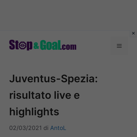
Vai
al
Menu
contenuto
Juventus-Spezia:
risultato live e
highlights
02/03/2021
di
AntoL