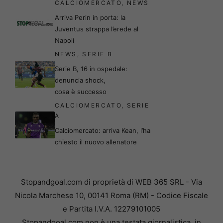
CALCIOMERCATO
,
NEWS
Arriva Perin in porta: la
Juventus strappa l’erede al
Napoli
NEWS
,
SERIE B
Serie B, 16 in ospedale:
denuncia shock,
cosa è successo
CALCIOMERCATO
,
SERIE
A
Calciomercato: arriva Kean, l’ha
chiesto il nuovo allenatore
Stopandgoal.com di proprietà di WEB 365 SRL - Via
Nicola Marchese 10, 00141 Roma (RM) - Codice Fiscale
e Partita I.V.A. 12279101005
Stopandgoal.com non è una testata giornalistica, in