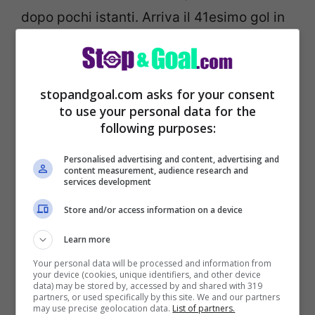
dopo pochi istanti. Arriva il 41esimo gol in
Serie A, sesto in tre partite: Romelu Lukaku
sblocca il match, partenza shock per il
Genoa di Ballardini. Nel secondo tempo,
stopandgoal.com asks for your consent
to use your personal data for the
Big-Rom si trasforma in assist-man e
following purposes:
piazza il pallone per Matteo Darmian che,
a botta sicura, non sbaglia.
Personalised advertising and content, advertising and
content measurement, audience research and
services development
Dopo un check del VAR, confermato anche
Store and/or access information on a device
il gol dell’appena entrato Alexis Sanchez.
Learn more
L’Inter compie un passo importantissimo
Your personal data will be processed and information from
verso lo Scudetto.
your device (cookies, unique identifiers, and other device
data) may be stored by, accessed by and shared with 319
partners, or used specifically by this site. We and our partners
may use precise geolocation data.
List of partners.