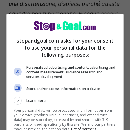
una disattenzione, dispiace perché queste
squadre non ti perdonano. Bisogna essere
più cattivi, le marcature vanno fatte con
attenzione. Il concetto, sembra difficile,
stopandgoal.com asks for your consent
ma non lo è. L’attenzione fa differenza.
to use your personal data for the
Oggi eravamo scarichi e l’1-2 della Juve, ti
following purposes:
toglie molta energia. E’ un dazio che
Personalised advertising and content, advertising and
paghiamo, speriamo di reagire presto”.
content measurement, audience research and
services development
Store and/or access information on a device
Su Inglese:
“Roberto è fermo, sia per Covid
che per un problema muscolare. Non credo
Learn more
fosse in grado di fare due gare
Your personal data will be processed and information from
your device (cookies, unique identifiers, and other device
consecutive, è per questo che faccio la
data) may be stored by, accessed by and shared with 319
partners, or used specifically by this site. We and our partners
may use precise geolocation data.
List of partners.