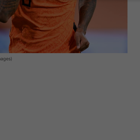
mages)