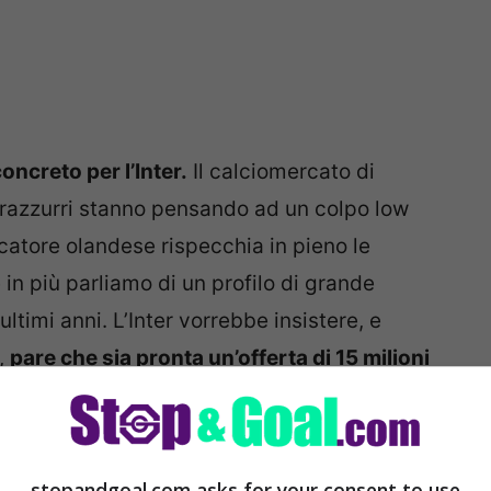
ncreto per l’Inter.
Il calciomercato di
nerazzurri stanno pensando ad un colpo low
iocatore olandese rispecchia in pieno le
in più parliamo di un profilo di grande
ltimi anni. L’Inter vorrebbe insistere, e
,
pare che sia pronta un’offerta di 15 milioni
ortante e coraggiosa, e che potrebbe
 in forma d’Europa delle ultime due stagioni.
stopandgoal.com asks for your consent to use