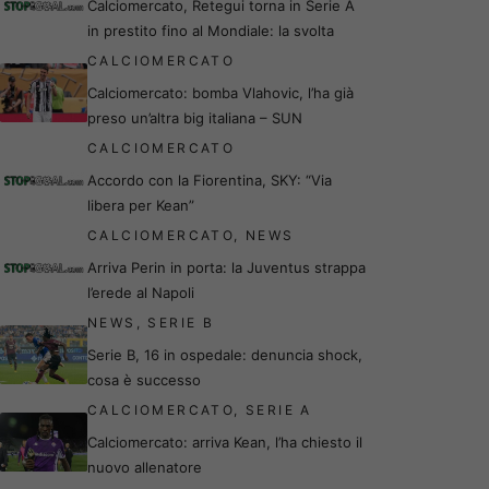
Calciomercato, Retegui torna in Serie A
in prestito fino al Mondiale: la svolta
CALCIOMERCATO
Calciomercato: bomba Vlahovic, l’ha già
preso un’altra big italiana – SUN
CALCIOMERCATO
Accordo con la Fiorentina, SKY: “Via
libera per Kean”
CALCIOMERCATO
,
NEWS
Arriva Perin in porta: la Juventus strappa
l’erede al Napoli
NEWS
,
SERIE B
Serie B, 16 in ospedale: denuncia shock,
cosa è successo
CALCIOMERCATO
,
SERIE A
Calciomercato: arriva Kean, l’ha chiesto il
nuovo allenatore