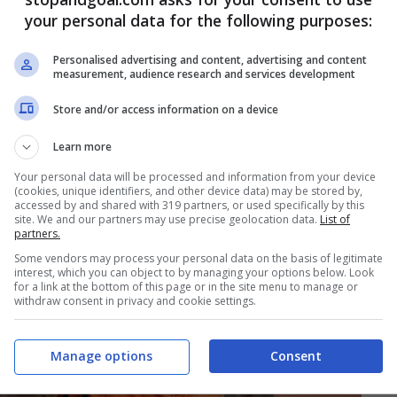
olpo Wijnaldum, la notizia è certa
your personal data for the following purposes:
Personalised advertising and content, advertising and content
um nel mirino, ostacolo
measurement, audience research and services development
Store and/or access information on a device
Learn more
Your personal data will be processed and information from your device
(cookies, unique identifiers, and other device data) may be stored by,
accessed by and shared with 319 partners, or used specifically by this
site. We and our partners may use precise geolocation data.
List of
partners.
Some vendors may process your personal data on the basis of legitimate
interest, which you can object to by managing your options below. Look
for a link at the bottom of this page or in the site menu to manage or
withdraw consent in privacy and cookie settings.
Manage options
Consent