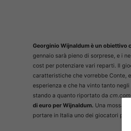
Georginio Wijnaldum è un obiettivo co
gennaio sarà pieno di sorprese, e i 
cost per potenziare vari reparti. Il g
caratteristiche che vorrebbe Conte, e 
esperienza e che ha vinto tanto negli u
stando a quanto riportato da
cm.com
di euro per Wijnaldum.
Una mossa imp
portare in Italia uno dei giocatori più