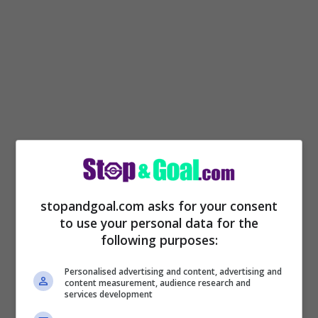
“Ad oggi posso dire che ci siamo abituati a
gestire queste situazioni di caos,
stopandgoal.com asks for your consent
to use your personal data for the
purtroppo però non è facile concentrarsi a
following purposes:
pieno sulla partita ma anche soltanto
Personalised advertising and content, advertising and
prepararla al meglio. Ora guardiamo avanti
content measurement, audience research and
services development
e cerchiamo di fare una gran partita”.