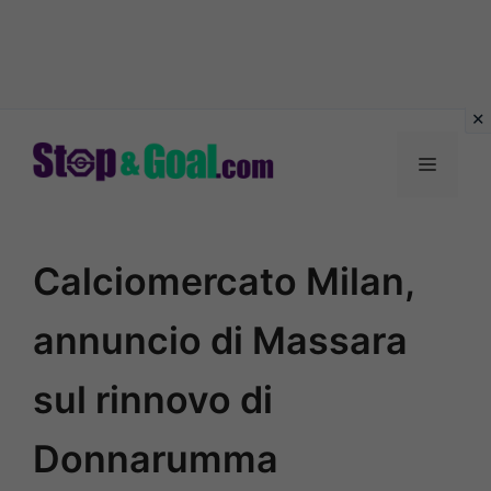
Vai
al
Menu
contenuto
Calciomercato Milan,
annuncio di Massara
sul rinnovo di
Donnarumma